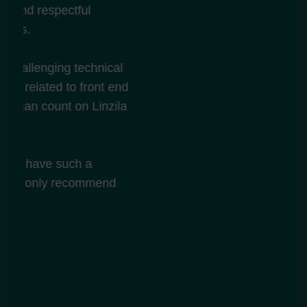
al
end
ila
d