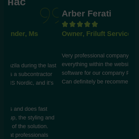
нас
Arber Ferati
G






Owner, Friluft Service ApS
Ge
Very professional company that has handled
We
everything within the website and various
se
ast
software for our company Friluft Service ApS.
wa
r
Can definitely be recommended.
con
s
con
you
stu
nd