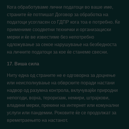
Кога обработуваме лични податоци во ваше име,
страните ќе потпишат Договор за обработка на
податоци усогласен со ГДПР кога тоа е потребно. Ќе
примениме соодветни технички и организациски
мерки и ќе ве известиме без непотребно
одложување за секое нарушување на безбедноста
на личните податоци за кое ќе станеме свесни.
17. Виша сила
Ниту една од страните не е одговорна за доцнење
или неисполнување на обврските поради настани
надвор од разумна контрола, вклучувајќи природни
непогоди, војна, тероризам, немири, штрајкови,
владини мерки, прекини на интернет или комунални
услуги или пандемии. Роковите ќе се продолжат за
времетраењето на настанот.