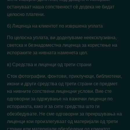
остануваат наша сопственост сè додека не бидат
целосно платени.
б) Лиценца на клиентот по извршена уплата
По целосна уплата, ви доделуваме неексклузивна,
светска и безнадоместна лиценца за користење на
испораките за нивната наменета цел.
в) Средства и лиценци од трети страни
Сток фотографии, фонтови, приклучоци, библиотеки,
икони и други средства од трети страни се предмет
на нивните сопствени лиценцни услови. Вие сте
одговорни за одржување на важечки лиценци по
испораката, како и за сите средства што ги
обезбедувате. Не сме одговорни за прекршувања на
лиценци кои произлегуваат од материјали од трети
страни или материјали обезбедени од клиентот.