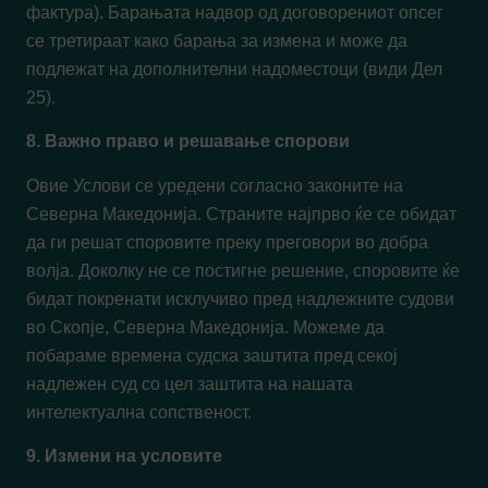
фактура). Барањата надвор од договорениот опсег
се третираат како барања за измена и може да
подлежат на дополнителни надоместоци (види Дел
25).
8. Важно право и решавање спорови
Овие Услови се уредени согласно законите на
Северна Македонија. Страните најпрво ќе се обидат
да ги решат споровите преку преговори во добра
волја. Доколку не се постигне решение, споровите ќе
бидат покренати исклучиво пред надлежните судови
во Скопје, Северна Македонија. Можеме да
побараме времена судска заштита пред секој
надлежен суд со цел заштита на нашата
интелектуална сопственост.
9. Измени на условите