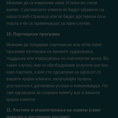
Можеме да ги измениме овие Услови во секое
време. Суштинските измени ќе бидат објавени на
нашата веб-страница или ќе бидат доставени по е-
пошта и ќе се применуваат за идни случаи.
10. Партнерски програми
Можеме да понудиме партнерски или white-label
програми (испорака на проекти, одржување,
поддршка или извршување по партнерски цени). Во
такви случаи, ние ги обезбедуваме услугите кон вас
како партнер, а вие сте одговорни за односот со
вашите крајни клиенти, вклучувајќи правна
усогласеност, договорни услови и комуникација. Не
сме одговорни за спорови помеѓу вас и вашите
крајни клиенти.
11. Хостинг и ограничувања на сервер (само
доколку е договорен хостинг)