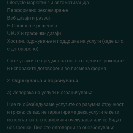
Lifecycle маркетинг и автоматизација
Перформанс рекламирање
Веб дизајн и развој
E-Commerce решенија
UI/UX и графички дизајн
Хостинг, одржување и поддршка на услуги (каде што
е договорено)
Сите услуги се предмет на опсегот, цените, роковите
и испораките договорени во писмена форма.
2. Одрекувања и појаснувања
а) Испорака на услуги и ограничувања
Ние ги обезбедуваме услугите со разумна стручност
и грижа; сепак, не гарантираме дека услугите ќе ги
исполнат сите специфични очекувања или ќе бидат
без грешки. Вие сте одговорни за обезбедување