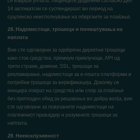
се изврши уплата. Лиценците доделени согласно Дел
14 автоматски се суспендираат во период на
суштинско неисполнување на обврските за плаќање.
28. Надоместоци, трошоци и поништувања на
наплата
Вие сте одговорни за одобрени директни трошоци
како сток средства, премиум приклучоци, API од
трети страни, домени, SSL, трошоци за
рекламирање, надоместоци за е-пошта платформи и
потребни трошоци за верификација. Доколку се
иницира поврат на средства или спор за плаќање
без претходен обид за решавање во добра волја, вие
сте одговорни за поврзаните надоместоци на
платежниот провајдер и разумните трошоци за
наплата.
29. Неексклузивност