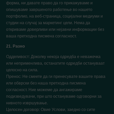
форма, ни давате право да го прикажуваме и
опишуваме завршеното работење во нашето
портфолио, на веб-страница, социјални медиуми и
студии на случај за маркетинг цели. Нема да
откриваме доверливи или нејавни информации без
ваша претходна писмена согласност.
21. Разно
Одделивост: Доколку некоја одредба е неважечка
или неприменлива, останатите одредби остануваат
целосно на сила.
Пренос: Не смеете да ги пренесувате вашите права
или обврски без наша претходна писмена
согласност. Ние можеме да ангажираме
подизведувачи, при што остануваме одговорни за
нивното извршување.
Целосен договор: Овие Услови, заедно со сите