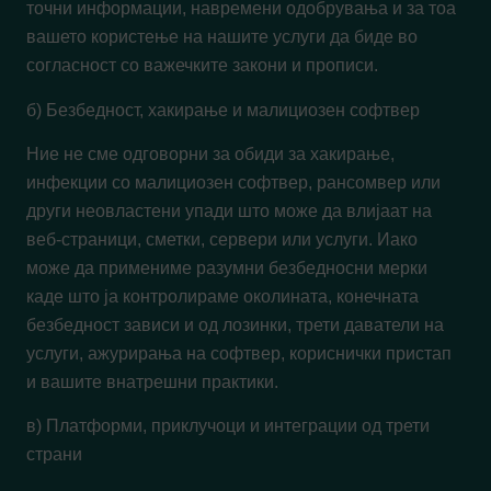
точни информации, навремени одобрувања и за тоа
вашето користење на нашите услуги да биде во
согласност со важечките закони и прописи.
б) Безбедност, хакирање и малициозен софтвер
Ние не сме одговорни за обиди за хакирање,
инфекции со малициозен софтвер, рансомвер или
други неовластени упади што може да влијаат на
веб-страници, сметки, сервери или услуги. Иако
може да примениме разумни безбедносни мерки
каде што ја контролираме околината, конечната
безбедност зависи и од лозинки, трети даватели на
услуги, ажурирања на софтвер, кориснички пристап
и вашите внатрешни практики.
в) Платформи, приклучоци и интеграции од трети
страни