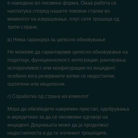
е наведено во писмена форма. Оваа работа се
наплатува според нашите тековни стапки во
моментот на извршување, плус сите трошоци од
трети страни.
в) Нема гаранција за целосно обновување
Не можеме да гарантираме целосно обновување на
податоци, функционалност, интеграции, рангирања,
испорачливост или конфигурации по инцидент,
особено кога резервните копии се недостапни,
оштетени или нецелосни.
г) Соработка од страна на клиентот
Мора да обезбедите навремен пристап, одобрувања
и акредитиви за да се овозможи одговор на
инцидент. Доцнењата може да ја продолжат
недостапноста и да ги зголемат трошоците.