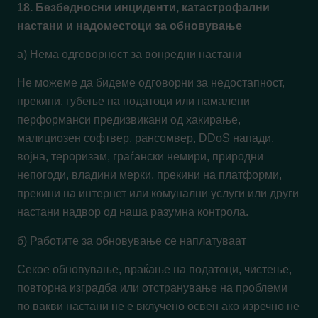
18. Безбедносни инциденти, катастрофални
настани и надоместоци за обновување
а) Нема одговорност за вонредни настани
Не можеме да бидеме одговорни за недостапност,
прекини, губење на податоци или намалени
перформанси предизвикани од хакирање,
малициозен софтвер, рансомвер, DDoS напади,
војна, тероризам, граѓански немири, природни
непогоди, владини мерки, прекини на платформи,
прекини на интернет или комунални услуги или други
настани надвор од наша разумна контрола.
б) Работите за обновување се наплатуваат
Секое обновување, враќање на податоци, чистење,
повторна изградба или отстранување на проблеми
по вакви настани не е вклучено освен ако изречно не