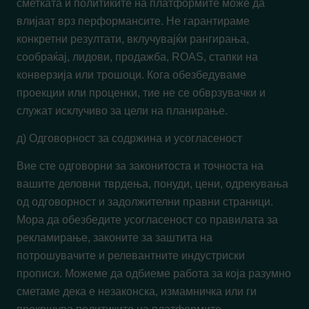
сметката и политиките на платформите може да
влијаат врз перформансите. Не гарантираме
конкретни резултати, вклучувајќи рангирања,
сообраќај, лидови, продажба, ROAS, стапки на
конверзија или трошоци. Кога обезбедуваме
проекции или проценки, тие не се обврзувачки и
служат исклучиво за цели на планирање.
д) Одговорност за содржина и усогласеност
Вие сте одговорни за законитоста и точноста на
вашите деловни тврдења, понуди, цени, одрекувања
од одговорност и задолжителни правни страници.
Мора да обезбедите усогласеност со правилата за
рекламирање, законите за заштита на
потрошувачите и релевантните индустриски
прописи. Можеме да одбиеме работа за која разумно
сметаме дека е незаконска, измамничка или ги