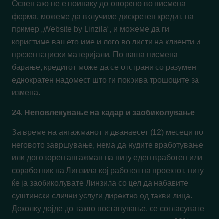
Освен ако не е поинаку договорено во писмена
форма, можеме да вклучиме дискретен кредит, на
пример „Website by Linzila“, и можеме да ги
користиме вашето име и лого во листи на клиенти и
презентациски материјали. По ваша писмена
барање, кредитот може да се отстрани со разумен
еднократен надомест што ги покрива трошоците за
измена.
24. Неповлекување на кадар и заобиколување
За време на ангажманот и дванаесет (12) месеци по
неговото завршување, нема да нудите вработување
или договорен ангажман на ниту еден вработен или
соработник на Линзила кој работел на проектот, ниту
ќе ја заобиколувате Линзила со цел да набавите
суштински слични услуги директно од такви лица.
Доколку дојде до такво постапување, се согласувате