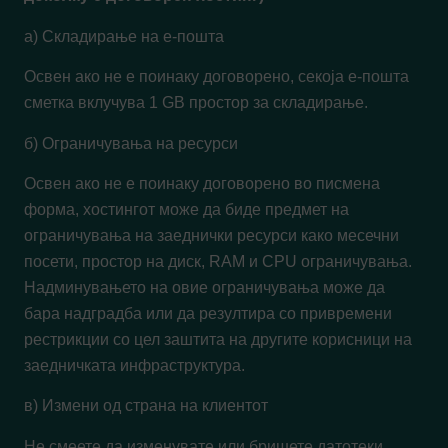
а) Складирање на е-пошта
Освен ако не е поинаку договорено, секоја е-пошта
сметка вклучува 1 GB простор за складирање.
б) Ограничувања на ресурси
Освен ако не е поинаку договорено во писмена
форма, хостингот може да биде предмет на
ограничувања на заеднички ресурси како месечни
посети, простор на диск, RAM и CPU ограничувања.
Надминувањето на овие ограничувања може да
бара надградба или да резултира со привремени
рестрикции со цел заштита на другите корисници на
заедничката инфраструктура.
в) Измени од страна на клиентот
Не смеете да изменувате или бришете датотеки,