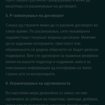
претставува суштинско прекршување и може да
резултира со раскинување на договорот.
5. Р raskинување на договорот
Секоја од страните може да го раскине договорот во
секое време. По раскинување, сите неизмирени
надоместоци стануваат веднаш доспеани. Можеме
да ги задржиме испораките, пристапот или
објавувањата сè додека обврските не бидат целосно
подмирени. Вие сте одговорни за правење резервни
копии на вашите податоци и содржини, како и за
извезување информации од платформи на трети
страни што ги контролирате.
6. Ограничување на одговорноста
Во најголема мера дозволена со закон, не сме
одговорни за губење на податоци, приходи, добивка,