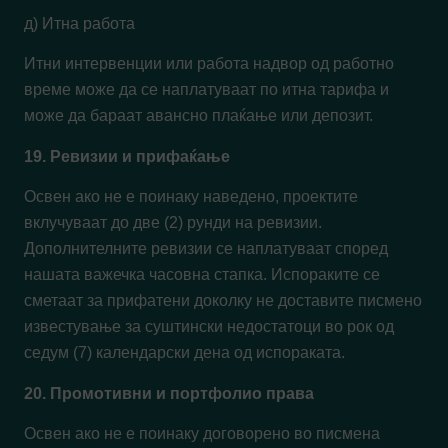
д) Итна работа
Итни интервенции или работа надвор од работно
време може да се наплатуваат по итна тарифа и
може да бараат авансно плаќање или депозит.
19. Ревизии и прифаќање
Освен ако не е поинаку наведено, проектите
вклучуваат до две (2) рунди на ревизии.
Дополнителните ревизии се наплатуваат според
нашата важечка часовна стапка. Испораките се
сметаат за прифатени доколку не доставите писмено
известување за суштински недостатоци во рок од
седум (7) календарски дена од испораката.
20. Промотивни и портфолио права
Освен ако не е поинаку договорено во писмена