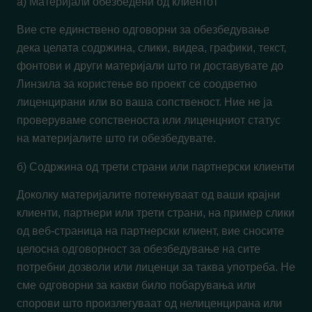
а) Материјали обезбедени од клиентот
Вие сте единствено одговорни за обезбедување
дека целата содржина, слики, видеа, графики, текст,
фонтови и други материјали што ги доставувате до
Линзила за користење во проект се соодветно
лиценцирани или во ваша сопственост. Ние не ја
проверуваме сопственоста или лиценцниот статус
на материјалите што ги обезбедувате.
б) Содржина од трети страни или партнерски клиенти
Доколку материјалите потекнуваат од ваши крајни
клиенти, партнери или трети страни, на пример слики
од веб-страница на партнерски клиент, вие сносите
целосна одговорност за обезбедување на сите
потребни дозволи или лиценци за таква употреба. Не
сме одговорни за какви било побарувања или
спорови што произлегуваат од нелиценцирана или