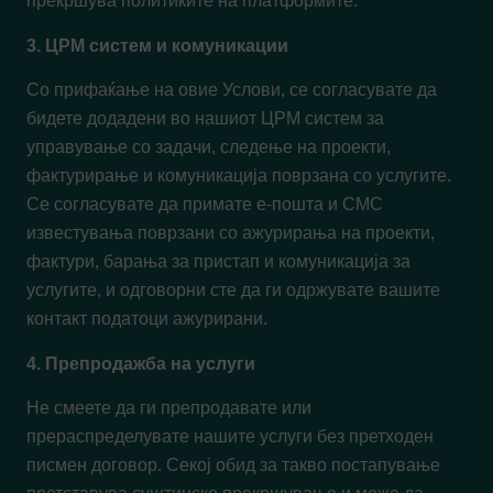
прекршува политиките на платформите.
3. ЦРМ систем и комуникации
Со прифаќање на овие Услови, се согласувате да
бидете додадени во нашиот ЦРМ систем за
управување со задачи, следење на проекти,
фактурирање и комуникација поврзана со услугите.
Се согласувате да примате е-пошта и СМС
известувања поврзани со ажурирања на проекти,
фактури, барања за пристап и комуникација за
услугите, и одговорни сте да ги одржувате вашите
контакт податоци ажурирани.
4. Препродажба на услуги
Не смеете да ги препродавате или
прераспределувате нашите услуги без претходен
писмен договор. Секој обид за такво постапување