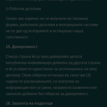
г) Работни датотеки
Освен ако изречно не се вклучени во писмена
форма, работните датотеки и внатрешните системи
не се дел од испораките и остануваат наша
сопственост.
15. Доверливост
Секоја страна ќе ја чува доверливо целата
непублична информација добиена од другата страна
и ќе ја користи единствено за исполнување на овој
договор. Оваа обврска останува во сила три (3)
години по раскинувањето, со исклучок на
информации кои се јавни, независно развиени или
законски добиени без обврска за доверливост.
16. Заштита на податоци