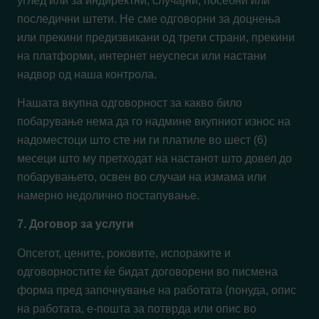
углед или за индиректни, случајни, посебни или
последични штети. Не сме одговорни за доцнења
или прекини предизвикани од трети страни, прекини
на платформи, интернет неуспеси или настани
надвор од наша контрола.
Нашата вкупна одговорност за какво било
побарување нема да го надмине вкупниот износ на
надоместоци што сте ни ги платиле во шест (6)
месеци што му претходат на настанот што довел до
побарувањето, освен во случаи на измама или
намерно недолично постапување.
7. Договор за услуги
Опсегот, цените, роковите, испораките и
одговорностите ќе бидат договорени во писмена
форма пред започнување на работата (понуда, опис
на работата, е-пошта за потврда или опис во