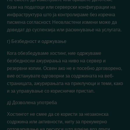
бази на податоци или серверски конфигурации на
инфраструктура што ја контролираме без изречна
писмена согласност. Неовластени измени може да
доведат до суспензија или раскинување на услугата.
г) Безбедност и одржување
Кога обезбедуваме хостинг, ние одржуваме
безбедносни ажурирања на ниво на сервер и
резервни копии. Освен ако не е посебно договорено,
вие останувате одговорни за содржината на веб-
страницата, ажурирањата на приклучоци и теми, како
и за управување со кориснички пристап.
д) Дозволена употреба
Хостингот не смее да се користи за незаконска
содржина или активности, ниту за прекумерно
оптоварување на ресурси што влијае врз други