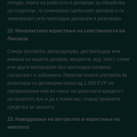
понуди, описи на работата и договори за обработка
на податоци, го сочинуваат целосниот договор и ги
заменуваат сите претходни договори и разговори.
22. Неовластено користење на сопственоста на
Линзила
Секоја употреба, репродукција, дистрибуција или
измена на нашите дизајни, концепти, код, текст, слики
или други материјали без претходна писмена
согласност е забранета. Неовластената употреба ќе
резултира со договорна казна од 1.500 ЕУР по
прекршување или во износ на целосната вредност
на проектот, кое и да е повисоко, покрај правните
средства за заштита.
23. Наведување на авторство и користење на
име/лого