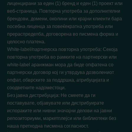
лиценцирани за еден (1) бренд и еден (1) проект или
веб-страница. Повторна употреба за дополнителни
брендови, домени, околини или крајни клиенти бара
посебна лиценца за повеќекратна употреба или
прераспределба, договорена во писмена форма и
целосно платена.
White-label/партнерска повторна употреба: Секоја
повторна употреба во рамките на партнерски или
white-label аранжман мора да биде опфатена со
партнерски договор кој ги утврдува дозволениот
опфат, обврските за поддршка, атрибуцијата и
соодветните надоместоци.
Без јавна дистрибуција: Не смеете да ги
поставувате, објавувате или дистрибуирате
испораките или нивни значајни делови на јавни
репозиториуми, маркетплејси или библиотеки без
наша претходна писмена согласност.