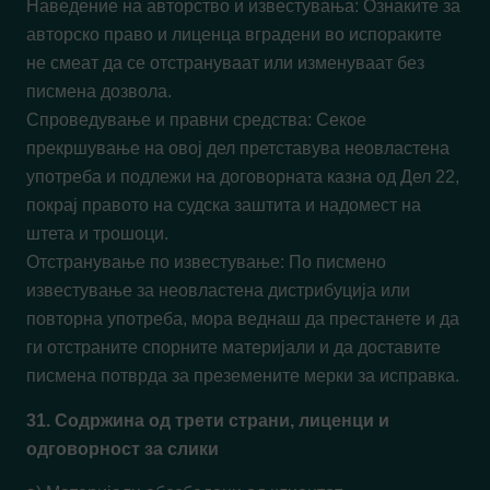
Наведение на авторство и известувања: Ознаките за
авторско право и лиценца вградени во испораките
не смеат да се отстрануваат или изменуваат без
писмена дозвола.
Спроведување и правни средства: Секое
прекршување на овој дел претставува неовластена
употреба и подлежи на договорната казна од Дел 22,
покрај правото на судска заштита и надомест на
штета и трошоци.
Отстранување по известување: По писмено
известување за неовластена дистрибуција или
повторна употреба, мора веднаш да престанете и да
ги отстраните спорните материјали и да доставите
писмена потврда за преземените мерки за исправка.
31. Содржина од трети страни, лиценци и
одговорност за слики