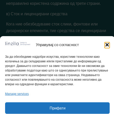
неправилно користена содржина од трети страни.
в) Сток и лиценцирани средства
Кога ние обезбедуваме сток слики, фонтови или
дизајнерски елементи, тие средства се лиценцирани
согласно нивните соодветни услови од трети
даватели. Освен ако не е поинаку наведено во
Управувај со согласност
писмена форма, лиценците се ограничени на
конкретниот проект и не смеат да се користат
За да обезбедиме најдобри искуства, користиме технологии како
колачиња за да складираме и/или пристапиме до информации од
повторно за други цели. Вие сте одговорни да ги
уредот. Давањето согласност за овие технологии ќе ни овозможи да
одржувате или обновувате таквите лиценци по
обработуваме податоци како што се однесувањето при прелистување
или уникатните идентификатори на оваа страница. Недавањето
испораката на проектот доколку е потребна
согласност или повлекувањето на согласноста може негативно да
понатамошна употреба.
влијае на одредени функции и карактеристики.
г) Побарувања за авторско право и обештетување
Manage services
Се согласувате да ја обештетите и ослободите од
Прифати
одговорност Линзила за сите побарувања, штети или