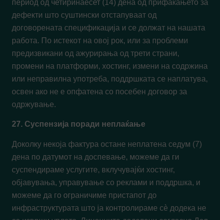
период од четиринаесет (14) дена од прифаќањето за
дефекти што суштински отстапуваат од
договорената спецификација и се должат на нашата
работа. По истекот на овој рок, или за проблеми
предизвикани од ажурирања од трети страни,
промени на платформи, хостинг, измени на содржина
или неправилна употреба, поддршката се наплатува,
освен ако не е опфатена со посебен договор за
одржување.
27. Суспензија поради неплаќање
Доколку некоја фактура остане неплатена седум (7)
дена по датумот на доспевање, можеме да ги
суспендираме услугите, вклучувајќи хостинг,
објавувања, управување со реклами и поддршка, и
можеме да го ограничиме пристапот до
инфраструктурата што ја контролираме сè додека не