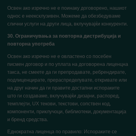
Освен ако изречно не е поинаку договорено, нашиот
однос е неексклузивен. Можеме да обезбедуваме
слични услуги на други лица, вклучувајќи конкуренти.
30. Ограничувања за повторна дистрибуција и
повторна употреба
Освен ако изречно не е овластено со посебен
писмен договор и по уплата на договорена лиценцна
такса, не смеете да ги препродавате, ребрендирате,
подлиценцирате, прераспределувате, откривате или
на друг начин да ги правите достапни испораките
што ги создаваме, вклучувајќи дизајни, распоред,
темплејти, UX текови, текстови, сопствен код,
компоненти, приклучоци, библиотеки, документација
и бренд средства.
Еднократна лиценца по правило: Испораките се