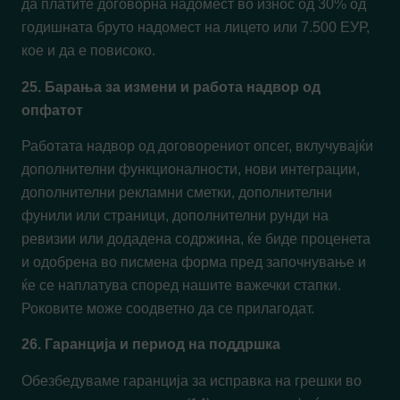
да платите договорна надомест во износ од 30% од
годишната бруто надомест на лицето или 7.500 ЕУР,
кое и да е повисоко.
25. Барања за измени и работа надвор од
опфатот
Работата надвор од договорениот опсег, вклучувајќи
дополнителни функционалности, нови интеграции,
дополнителни рекламни сметки, дополнителни
фунили или страници, дополнителни рунди на
ревизии или додадена содржина, ќе биде проценета
и одобрена во писмена форма пред започнување и
ќе се наплатува според нашите важечки стапки.
Роковите може соодветно да се прилагодат.
26. Гаранција и период на поддршка
Обезбедуваме гаранција за исправка на грешки во