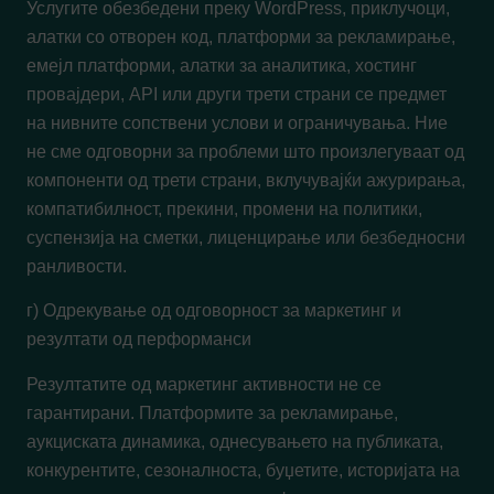
Услугите обезбедени преку WordPress, приклучоци,
алатки со отворен код, платформи за рекламирање,
емејл платформи, алатки за аналитика, хостинг
провајдери, API или други трети страни се предмет
на нивните сопствени услови и ограничувања. Ние
не сме одговорни за проблеми што произлегуваат од
компоненти од трети страни, вклучувајќи ажурирања,
компатибилност, прекини, промени на политики,
суспензија на сметки, лиценцирање или безбедносни
ранливости.
г) Одрекување од одговорност за маркетинг и
резултати од перформанси
Резултатите од маркетинг активности не се
гарантирани. Платформите за рекламирање,
аукциската динамика, однесувањето на публиката,
конкурентите, сезоналноста, буџетите, историјата на