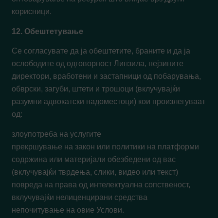
корисници.
12. Обештетување
Се согласувате да ја обештетите, браните и да ја
ослободите од одговорност Линзила, нејзините
директори, вработени и застапници од побарувања,
обврски, загуби, штети и трошоци (вклучувајќи
разумни адвокатски надоместоци) кои произлегуваат
од:
злоупотреба на услугите
прекршување на закон или политики на платформи
содржина или материјали обезбедени од вас
(вклучувајќи тврдења, слики, видео или текст)
повреда на права од интелектуална сопственост,
вклучувајќи нелиценцирани средства
непочитување на овие Услови.