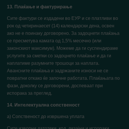
13. Плаќање и фактурирање
Сите фактури се издадени во ЕУР и се платливи во
рок од четиринаесет (14) календарски дена, освен
ако не е поинаку договорено. За задоцнети плаќања
се пресметува камата од 1,5% месечно (или
законскиот максимум). Можеме да ги суспендираме
услугите за сметки со задоцнето плаќање и да ги
наплатиме разумните трошоци за наплата.
Авансните плаќања и задржаните износи не се
повратни откако ќе започне работата. Плаќањата по
фази, доколку се договорени, доспеваат при
испорака за преглед.
14. Интелектуална сопственост
а) Сопственост до извршена уплата
Сите изворни датотеки, код, дизајни и испораки