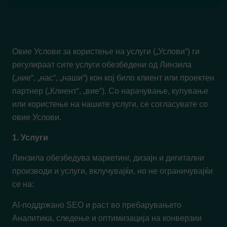
Овие Услови за користење на услуги („Услови“) ги
регулираат сите услуги обезбедени од Линзила
(„ние“, „нас“, „наши“) кон кој било клиент или проектен
партнер („Клиент“, „вие“). Со нарачување, купување
или користење на нашите услуги, се согласувате со
овие Услови.
1. Услуги
Линзила обезбедува маркетинг, дизајн и дигитални
производи и услуги, вклучувајќи, но не ограничувајќи
се на:
AI-поддржано SEO и раст во пребарувањето
Аналитика, следење и оптимизација на конверзии